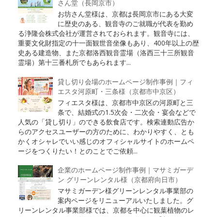
さん堂（長岡京市）
お坊さん堂様は、京都は長岡京市にある大変
に歴史のある、観音寺のご就職が代表を勤め
る浄隆会株式会社が運営されておられます。観音寺には、
重要文化財指定の十一面観世音坐像もあり、400年以上の歴
史ある建造物、また京都洛西観音霊場（洛西三十三所観音
霊場）第十三番札所でもあられます...
貸し切り会場のホームページ制作事例｜フィ
エスタ河原町・三条様（京都市中京区）
フィエスタ様は、京都市中京区の河原町と三
条で、結婚式の1.5次会・二次会・宴会などで
人気の「貸し切り」のできる飲食店です。検索連動広告か
らのアクセスユーザーの方のために、わかりやすく、とも
かくオシャレでいい感じのオフィシャルサイトのホームペ
ージをつくりたい！とのことでご依頼...
企業のホームページ制作事例｜マサミガーデ
ン グリーンレンタル様（京都府向日市）
マサミガーデン様グリーンレンタル事業部の
案内ページをリニューアルいたしました。グ
リーンレンタル事業部様では、京都を中心に観葉植物のレ