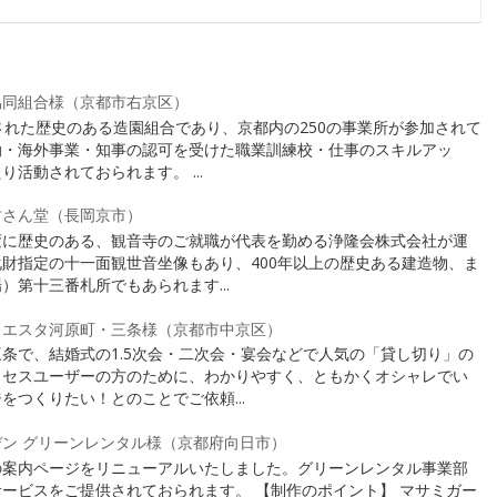
協同組合様（京都市右京区）
された歴史のある造園組合であり、京都内の250の事業所が参加されて
動・海外事業・知事の認可を受けた職業訓練校・仕事のスキルアッ
活動されておられます。 ...
坊さん堂（長岡京市）
変に歴史のある、観音寺のご就職が代表を勤める浄隆会株式会社が運
財指定の十一面観世音坐像もあり、400年以上の歴史ある建造物、ま
第十三番札所でもあられます...
ィエスタ河原町・三条様（京都市中京区）
条で、結婚式の1.5次会・二次会・宴会などで人気の「貸し切り」の
クセスユーザーの方のために、わかりやすく、ともかくオシャレでい
つくりたい！とのことでご依頼...
ン グリーンレンタル様（京都府向日市）
の案内ページをリニューアルいたしました。グリーンレンタル事業部
ービスをご提供されておられます。 【制作のポイント】 マサミガー