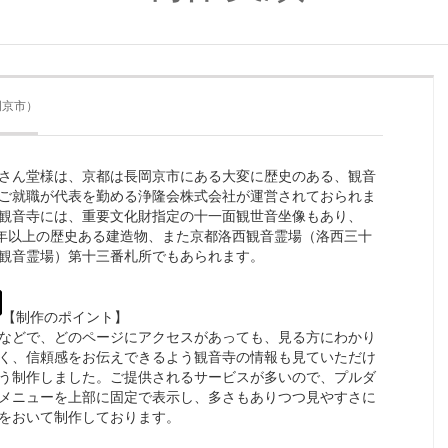
岡京市）
さん堂様は、京都は長岡京市にある大変に歴史のある、観音
ご就職が代表を勤める浄隆会株式会社が運営されておられま
観音寺には、重要文化財指定の十一面観世音坐像もあり、
0年以上の歴史ある建造物、また京都洛西観音霊場（洛西三十
観音霊場）第十三番札所でもあられます。
【制作のポイント】
などで、どのページにアクセスがあっても、見る方にわかり
く、信頼感をお伝えできるよう観音寺の情報も見ていただけ
う制作しました。ご提供されるサービスが多いので、プルダ
メニューを上部に固定で表示し、多さもありつつ見やすさに
をおいて制作しております。