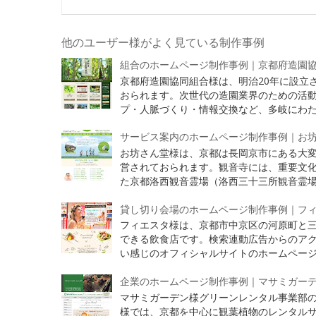
他のユーザー様がよく見ている制作事例
組合のホームページ制作事例｜京都府造園
京都府造園協同組合様は、明治20年に設立
おられます。次世代の造園業界のための活
プ・人脈づくり・情報交換など、多岐にわたり
サービス案内のホームページ制作事例｜お
お坊さん堂様は、京都は長岡京市にある大
営されておられます。観音寺には、重要文化
た京都洛西観音霊場（洛西三十三所観音霊場）
貸し切り会場のホームページ制作事例｜フ
フィエスタ様は、京都市中京区の河原町と三
できる飲食店です。検索連動広告からのア
い感じのオフィシャルサイトのホームページを
企業のホームページ制作事例｜マサミガーデ
マサミガーデン様グリーンレンタル事業部
様では、京都を中心に観葉植物のレンタルサ