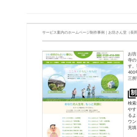
サービス案内のホームページ制作事例｜お坊さん堂（長
お坊
寺の
す。
40
三所
検索
やす
るよ
ウン
充填