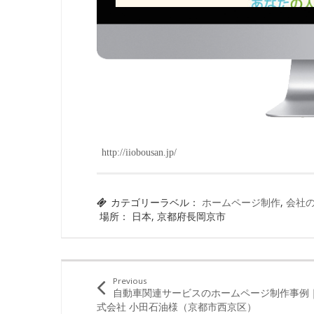
http://iiobousan.jp/
カテゴリーラベル：
ホームページ制作
,
会社
場所： 日本, 京都府長岡京市
Previous
自動車関連サービスのホームページ制作事例
式会社 小田石油様（京都市西京区）